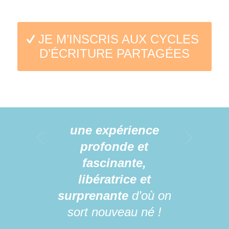
JE M’INSCRIS AUX CYCLES
D’ÉCRITURE PARTAGÉES
une expérience
Suivant
profonde et
fascinante,
libératrice et
surprenante
d’où on
sort nouveau né !