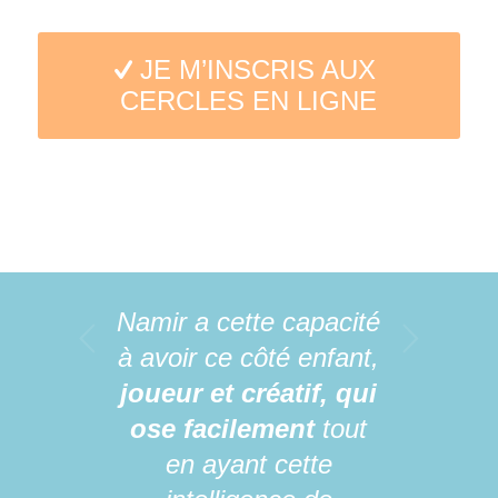
JE M’INSCRIS AUX
CERCLES EN LIGNE
Namir a cette capacité
Suivant
à avoir ce côté enfant,
joueur et créatif, qui
ose facilement
tout
en ayant cette