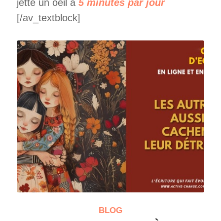
jette un oeil à
5 minutes par jour
[/av_textblock]
BLOG