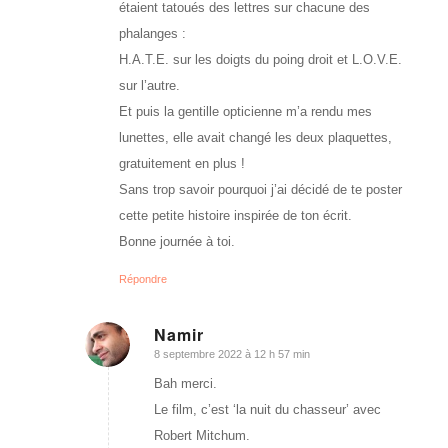
étaient tatoués des lettres sur chacune des
phalanges :
H.A.T.E. sur les doigts du poing droit et L.O.V.E.
sur l’autre.
Et puis la gentille opticienne m’a rendu mes
lunettes, elle avait changé les deux plaquettes,
gratuitement en plus !
Sans trop savoir pourquoi j’ai décidé de te poster
cette petite histoire inspirée de ton écrit.
Bonne journée à toi.
Répondre
Namir
8 septembre 2022 à 12 h 57 min
dit
:
Bah merci.
Le film, c’est ‘la nuit du chasseur’ avec
Robert Mitchum.