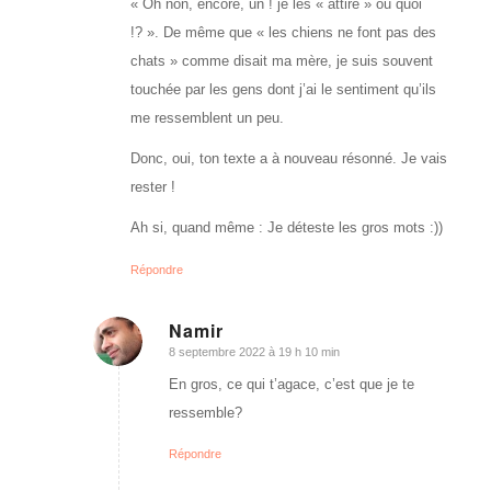
« Oh non, encore, un ! je les « attire » ou quoi
!? ». De même que « les chiens ne font pas des
chats » comme disait ma mère, je suis souvent
touchée par les gens dont j’ai le sentiment qu’ils
me ressemblent un peu.
Donc, oui, ton texte a à nouveau résonné. Je vais
rester !
Ah si, quand même : Je déteste les gros mots :))
Répondre
Namir
8 septembre 2022 à 19 h 10 min
dit
:
En gros, ce qui t’agace, c’est que je te
ressemble?
Répondre