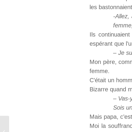
les bastonnaien
-Allez
femme, 
Ils continuaien
espérant que l’u
– Je s
Mon père, comme 
femme.
C’était un hom
Bizarre quand m
– Vas-y
Sois u
Mais papa, c’es
Moi la souffran
J47 – PETIT TIGRE