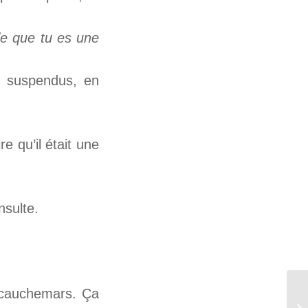
le que tu es une
rs suspendus, en
e qu’il était une
nsulte.
s cauchemars. Ça