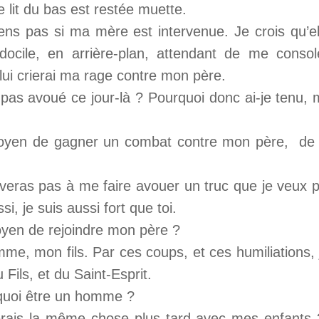
 lit du bas est restée muette.
ns pas si ma mère est intervenue. Je crois qu’el
ocile, en arrière-plan, attendant de me consol
lui crierai ma rage contre mon père.
 pas avoué ce jour-là ? Pourquoi donc ai-je tenu,
oyen de gagner un combat contre mon père, de lu
iveras pas à me faire avouer un truc que je veux p
si, je suis aussi fort que toi.
yen de rejoindre mon père ?
e, mon fils. Par ces coups, et ces humiliations, 
Fils, et du Saint-Esprit.
 quoi être un homme ?
ferais la même chose plus tard avec mes enfant