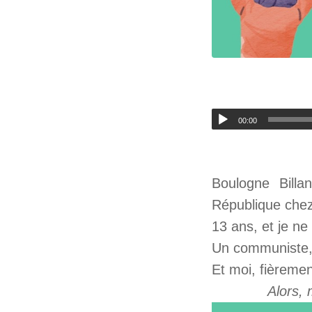
00:00
Boulogne Bill
République chez 
13 ans, et je n
Un communiste, c
Et moi, fièrement
Alors, 