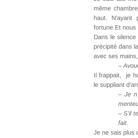
même chambre a
haut. N’ayant
fortune.
Et nous 
Dans le silence
précipité dans 
avec ses mains,
– Avoue
Il frappait, je 
le suppliant d’ar
– Je n
menteu
– S’il t
fait.
Je ne sais plus 