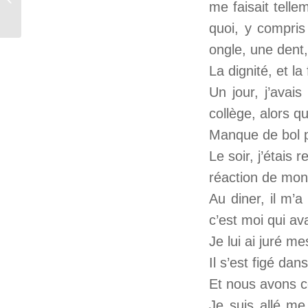
me faisait telle
quoi, y compris
ongle, une dent
La dignité, et l
Un jour, j’ava
collège, alors qu’
Manque de bol po
Le soir, j’étais 
réaction de mon
Au diner, il m’
c’est moi qui av
Je lui ai juré m
Il s’est figé da
Et nous avons co
Je suis allé me