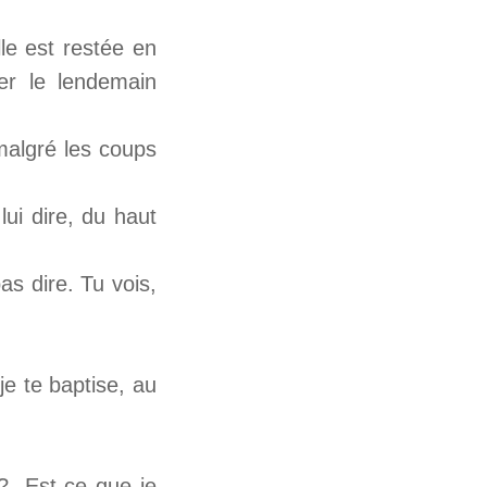
le est restée en
er le lendemain
 malgré les coups
i dire, du haut
as dire. Tu vois,
je te baptise, au
s ?
Est-ce que je