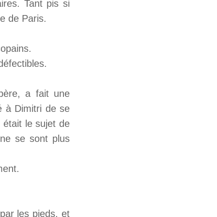
ires. Tant pis si
e de Paris.
copains.
éfectibles.
ère, a fait une
 à Dimitri de se
tait le sujet de
i ne se sont plus
ment.
par les pieds, e
t