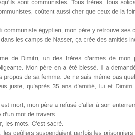
qu’ils sont communistes. Tous frères, tous solida
ommunistes, coûtent aussi cher que ceux de la foir
ti communiste égyptien, mon père y retrouve ses 
dans les camps de Nasser, ça crée des amitiés ind
mme de Dimitri, un des frères d’armes de mon p
igeante. Mon père en a été blessé. Il a demandé
es propos de sa femme. Je ne sais même pas quel é
sais juste, qu’après 35 ans d’amitié, lui et Dimitr
 est mort, mon père a refusé d’aller à son enterre
 d’un mot de travers.
r, les mots. C’est sacré.
les geôliers suspendaient parfois les prisonniers 