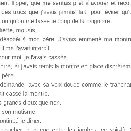
ment flipper, que me sentais prêt à avouer et reco
 des trucs que j’avais jamais fait, pour éviter qu
, ou qu’on me fasse le coup de la baignoire.
a fierté, mouais…
is désobéi à mon père. J’avais emmené ma montr
il me l’avait interdit.
ur moi, je l’avais cassée.
rentré, et j’avais remis la montre en place discrète
 père.
a demandé, avec sa voix douce comme le tranchant
ait cassé la montre.
es grands dieux que non.
ns son mutisme.
ntinué le dîner.
 coucher, la queue entre les jambes, ce soir-là.