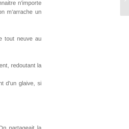
nnaitre n’importe
’on m’arrache un
e tout neuve au
ment, redoutant la
 d’un glaive, si
On partageait la