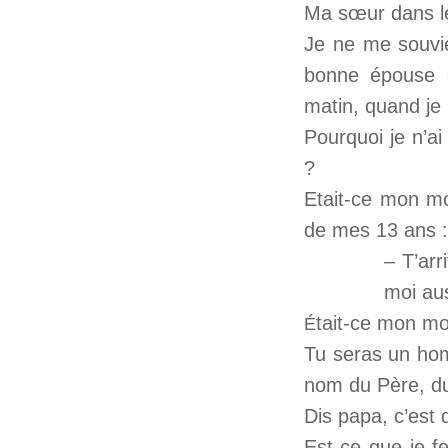
Ma sœur dans le
Je ne me souvie
bonne épouse d
matin, quand je 
Pourquoi je n’ai
?
Etait-ce mon m
de mes 13 ans :
– T’arr
moi aus
tait-ce mon mo
É
Tu seras un homm
nom du Père, du 
Dis papa, c’est
Est-ce que je 