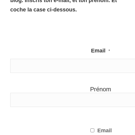
blog. Inscris ton e-mail, et ton prénom. Et
coche la case ci-dessous.
Email
*
Prénom
Email