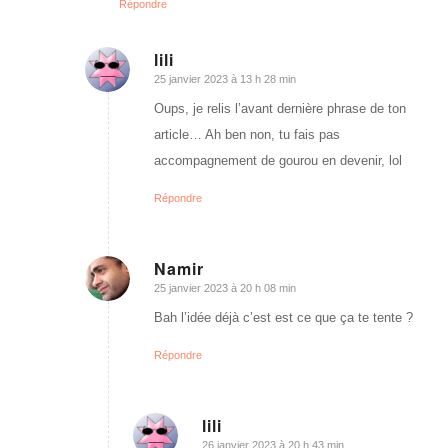
Répondre
lili
25 janvier 2023 à 13 h 28 min
dit
:
Oups, je relis l’avant dernière phrase de ton
article… Ah ben non, tu fais pas
accompagnement de gourou en devenir, lol
Répondre
Namir
25 janvier 2023 à 20 h 08 min
dit
:
Bah l’idée déjà c’est est ce que ça te tente ?
Répondre
lili
26 janvier 2023 à 20 h 43 min