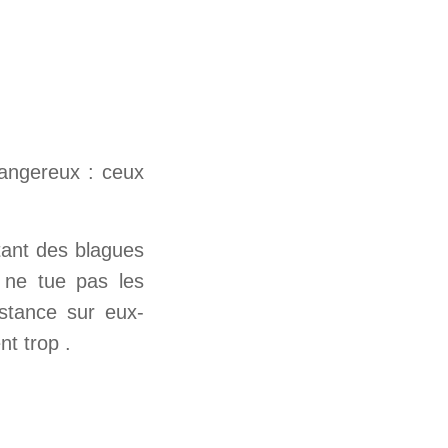
dangereux : ceux
tant des blagues
e ne tue pas les
istance sur eux-
nt trop .