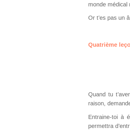
monde médical n
Or t’es pas un â
Quatrième leç
Quand tu t’ave
raison, demande 
Entraine-toi à 
permettra d’entre