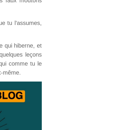
es faux moutons
que tu l’assumes,
re qui hiberne, et
 quelques leçons
 qui comme tu le
eux-même.