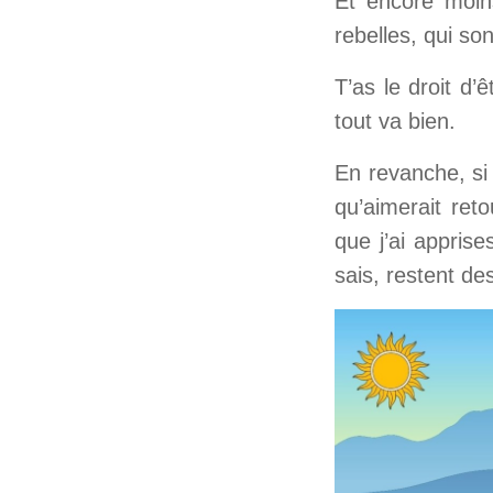
Et encore moin
rebelles, qui so
T’as le droit d’
tout va bien.
En revanche, si à
qu’aimerait ret
que j’ai appris
sais, restent de