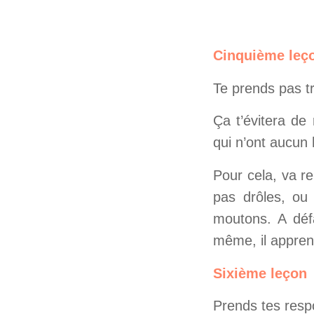
Cinquième leç
Te prends pas t
Ça t’évitera de
qui n’ont aucun
Pour cela, va r
pas drôles, ou 
moutons. A défa
même, il apprend 
Sixième leçon
Prends tes respo