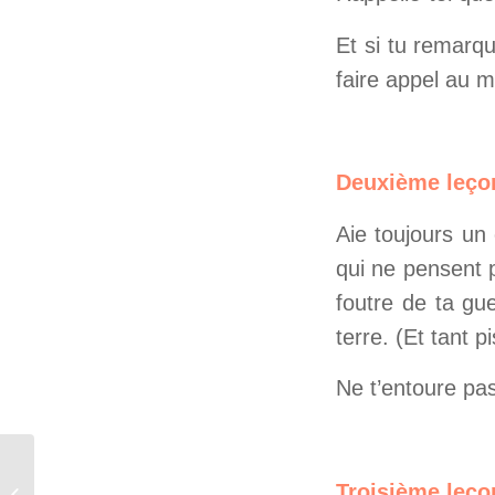
Et si tu remarq
faire appel au m
Deuxième leço
Aie toujours un
qui ne pensent p
foutre de ta gue
terre. (Et tant pi
Ne t’entoure pa
J109 – Devenir un
Troisième leço