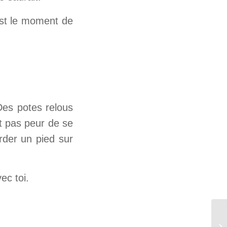
est le moment de
Des potes relous
nt pas peur de se
arder un pied sur
ec toi.