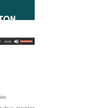
00:00
ire.